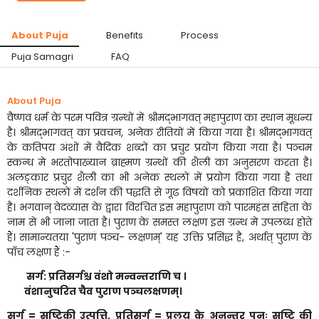
About Puja
Benefits
Process
Puja Samagri
FAQ
About Puja
वैष्णव धर्म के परम पवित्र ग्रन्थों में श्रीमद्भागवत‌् महापुराण का स्थान मूधन्य
है। श्रीम‌द्भागवत् का प्रवचन, अनेक रीतियों में किया गया है। श्रीम‌द्भागवत्
के कतिपय अंशों में वैदिक शब्दों का प्रचुर प्रयोग किया गया है। पञ्चम
स्कन्ध मे भरतोपाख्यान ब्राह्मण ग्रन्थों की शैली का अनुसरण करता है।
अलङ्कार प्रचुर शैली का भी अनेक स्थलों में प्रयोग किया गया है तथा
दर्शनिक स्थलों में दर्शन की पद्धति से गूढ विषयों को प्रकाशित किया गया
है। भगवान् वेदव्यास के द्वारा विरचित इस महापुराण को पारमहंस संहिता के
नाम से भी जाना जाता है। पुराण के समस्त लक्षण इस ग्रन्थ में उपलब्ध होते
हैं। सामान्यतया 'पुराणं पञ्च- लक्षणम्' यह उक्ति प्रसिद्ध है, अर्थात् पुराण के
पाँच लक्षण हैं :-
सर्ग: प्रतिसर्गश्च वंशो मन्वन्तराणि च ।
वंशानुचरित चैव पुराण पञ्चलक्षणम्।
सर्ग = सृष्टिकी उत्पत्ति, प्रतिसर्ग = प्रलय के अनन्तर पुनः सृष्टि की