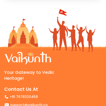
Your Gateway to Vedic
Heritage!
Contact Us At
+91 7678320459
support@vaikunth.co