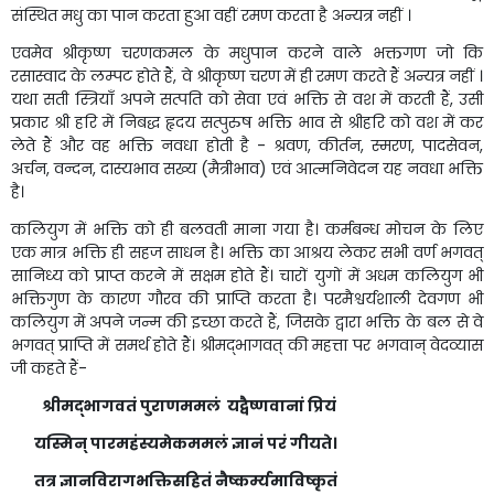
संस्थित मधु का पान करता हुआ वहीं रमण करता है अन्यत्र नहीं ।
एवमेव श्रीकृष्ण चरणकमल के मधुपान करने वाले भक्तगण जो कि
रसास्वाद के लम्पट होते हैं, वे श्रीकृष्ण चरण में ही रमण करते हैं अन्यत्र नहीं ।
यथा सती स्त्रियाँ अपने सत्पति को सेवा एवं भक्ति से वश में करती हैं, उसी
प्रकार श्री हरि में निबद्ध हृदय सत्पुरुष भक्ति भाव से श्रीहरि को वश में कर
लेते हैं और वह भक्ति नवधा होती है - श्रवण, कीर्तन, स्मरण, पादसेवन,
अर्चन, वन्दन, दास्यभाव सख्य (मैत्रीभाव) एवं आत्मनिवेदन यह नवधा भक्ति
है।
कलियुग में भक्ति को ही बलवती माना गया है। कर्मबन्ध मोचन के लिए
एक मात्र भक्ति ही सहज साधन है। भक्ति का आश्रय लेकर सभी वर्ण भगवत्
सानिध्य को प्राप्त करने में सक्षम होते हैं। चारों युगों में अधम कलियुग भी
भक्तिगुण के कारण गौरव की प्राप्ति करता है। परमैश्वर्यशाली देवगण भी
कलियुग में अपने जन्म की इच्छा करते हैं, जिसके द्वारा भक्ति के बल से वे
भगवत् प्राप्ति में समर्थ होते हैं। श्रीम‌द्भागवत् की महत्ता पर भगवान् वेदव्यास
जी कहते हैं-
श्रीमद्भागवतं पुराणममलं यद्वैष्णवानां प्रियं
यस्मिन् पारमहंस्यमेकममलं ज्ञानं परं गीयते।
तत्र ज्ञानविरागभक्तिसहितं नैष्कर्म्यमाविष्कृतं