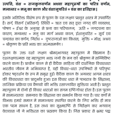
उत्पत्ति, वंश = राजकुलवर्णन अथवा महापुरुषों का चरित्र वर्णन,
मन्वन्तर = मनु का काल और वंशानुचरितं = वंश का इतिहास |
इसके अतिरिक्त विशेष रूप से पुराण के दस लक्षण प्रस्तुत शास्त्र में उपवर्णित
हैं। सर्ग, विसर्ग (प्रतिसर्ग) स्थिति = ऋत एवं सत् द्वारा जगत् की व्यवस्था,
पोषण = ईश्वर के अनुग्रह से प्रजा का परिपालन, ऊति = जगद्र‌चना का
कारण, मन्वन्तर = मनु का मार्ग अथवा काल, ईशानुचरित = सूर्य एवं
चन्द्रवंश का वर्णन, निरोध = दुष्टराजाओं का विध्वंस, मुक्ति = मोक्ष, अश्रय
= श्रीकृष्ण के प्रति भक्त का आत्मसमर्पण ।
पुराण के उक्त दशों लक्षण श्रीमद्भागवत् महापुराण में विद्यमान है।
दशलक्षणात्मक यह महापुराण भक्त जनों के मन को श्रीकृष्ण में सन्निविष्ट
करने वाला है। प्राचीन काल से ही वैदिक साहित्य की दार्शनिक विचारधारा
भारतीय जीवन में अभिव्याप्त है, यही विचार-धारा उपनिषदों से परिपुष्ट
होकर षड्दर्शन के रूप में समृद्ध हुई। वैदिक काल के अनन्तर आगम शास्त्र
की विचारधारा का प्रादुर्भाव हुआ। इस विचार धारा में पञ्चरात्र के सिद्धान्त,
तान्त्रिक प्रक्रिया एवं वैष्णवों की भक्ति रसाप्लावित सूक्तिया आती हैं। प्रस्तुत
महापुराण में दोनों ही विचार धाराओं का संगम दृष्टिगोचर होता है। इस पुराण
में सामान्यतया समन्वय के सिद्धान्त का समर्थन किया गया है। चार वर्णों में
विभक्त हमारे समाज में सामञ्जस्य स्थापित करने के लिए भक्ति ही मात्र
एक परम साधन है, इस तथ्य का सूक्ष्मदृष्टि से निरीक्षण कर भगवान्
वेदव्यास जी ने भक्तिरस का प्रस्रवण किया है। जिस प्रकार से भ्रमर पद्म