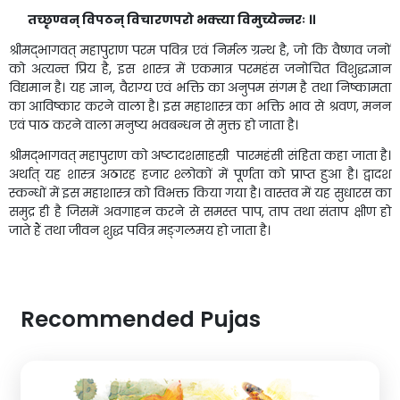
तच्छृण्वन् विपठन् विचारणपरो भक्त्या विमुच्येन्नरः ॥
श्रीमद्भागवत् महापुराण परम पवित्र एवं निर्मल ग्रन्थ है, जो कि वैष्णव जनों
को अत्यन्त प्रिय है, इस शास्त्र में एकमात्र परमहंस जनोचित विशुद्धज्ञान
विद्यमान है। यह ज्ञान, वैराग्य एवं भक्ति का अनुपम संगम है तथा निष्कामता
का आविष्कार करने वाला है। इस महाशास्त्र का भक्ति भाव से श्रवण, मनन
एवं पाठ करने वाला मनुष्य भवबन्धन से मुक्त हो जाता है।
श्रीम‌द्भागवत् महापुराण को अष्टादशसाहस्री पारमहंसी संहिता कहा जाता है।
अर्थात् यह शास्त्र अठारह हजार श्लोकों में पूर्णता को प्राप्त हुआ है। द्वादश
स्कन्धों में इस महाशास्त्र को विभक्त किया गया है। वास्तव में यह सुधारस का
समुद्र ही है जिसमें अवगाहन करने से समस्त पाप, ताप तथा संताप क्षीण हो
जाते हैं तथा जीवन शुद्ध पवित्र मङ्गलमय हो जाता है।
Recommended Pujas