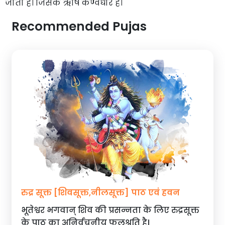
जाता है। जिसके ऋषि कण्वधोर हैं।
Recommended Pujas
रुद्र सूक्त [शिवसूक्त,नीलसूक्त] पाठ एवं हवन
भूतेश्वर भगवान् शिव की प्रसन्नता के लिए रुद्रसूक्त
के पाठ का अनिर्वचनीय फलश्रुति है।