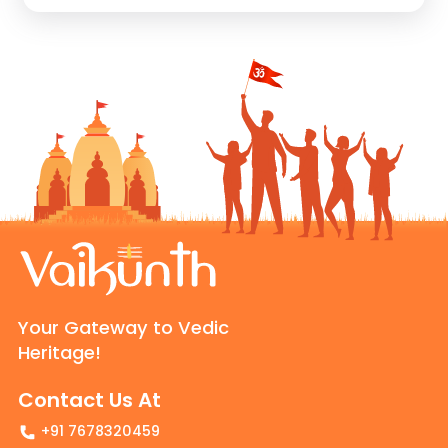
Your Gateway to Vedic
Heritage!
Contact Us At
+91 7678320459