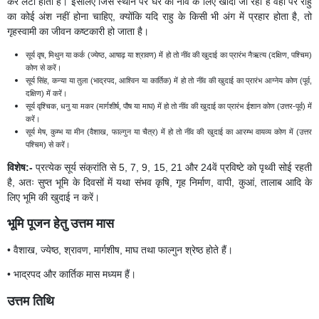
कर लेटा होता है। इसलिए जिस स्थान पर घर की नींव के लिए खोदा जा रहा है वहां पर राहु
का कोई अंश नहीं होना चाहिए, क्योंकि यदि राहु के किसी भी अंग में प्रहार होता है, तो
गृहस्वामी का जीवन कष्टकारी हो जाता है।
सूर्य वृष, मिथुन या कर्क (ज्येष्ठ, आषाढ़ या श्रावण) में हो तो नींव की खुदाई का प्रारंभ नैऋत्य (दक्षिण, पश्चिम)
कोण से करें।
सूर्य सिंह, कन्या या तुला (भाद्रपद, आश्विन या कार्तिक) में हो तो नींव की खुदाई का प्रारंभ आग्नेय कोण (पूर्व,
दक्षिण) में करें।
सूर्य वृश्चिक, धनु या मकर (मार्गशीर्ष, पौष या माघ) में हो तो नींव की खुदाई का प्रारंभ ईशान कोण (उत्तर-पूर्व) में
करें।
सूर्य मेष, कुम्भ या मीन (वैशाख, फाल्गुन या चैत्र) में हो तो नींव की खुदाई का आरम्भ वायव्य कोण में (उत्तर
पश्चिम) से करें।
विशेष:-
प्रत्येक सूर्य संक्रांति से 5, 7, 9, 15, 21 और 24वें प्रविष्टे को पृथ्वी सोई रहती
है, अतः सुप्त भूमि के दिवसों में यथा संभव कृषि, गृह निर्माण, वापी, कुआं, तालाब आदि के
लिए भूमि की खुदाई न करें।
भूमि पूजन हेतु उत्तम मास
• वैशाख, ज्येष्ठ, श्रावण, मार्गशीष, माघ तथा फाल्गुन श्रेष्ठ होते हैं।
• भाद्रपद और कार्तिक मास मध्यम हैं।
उत्तम तिथि