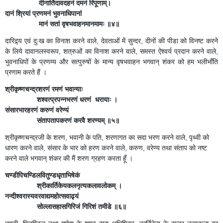
दीनार्तिदावदहनं दमनं रिपूणाम्।
दानं श्रियां प्रणमनं भुवनाधिपानां
मानं सतां वृषभवाहनमानमामः ॥४॥
दारिद्र्य एवं दुःख का विनाश करने वाले, देवताओं में सुन्दर, दीनों की पीडा को विनष्ट करने
के लिये दावानलस्वरूप, शत्रुओं का विनाश करने वाले, समस्त ऐश्वर्य प्रदान करने वाले,
भुवनाधिपों के प्रणम्य और सत्पुरुषों के मान्य वृषभवाहन भगवान् शंकर को हम भलीभाँति
प्रणाम करते हैं ।
श्रीकृष्णचन्द्रशरणं रमणं भवान्याः
शश्वत्प्रपन्नभरणं धरणं धरायाः ।
संसारभारहरणं करुणं वरेण्यं
संतापतापकरणं करवै शरण्यम् ॥५॥
श्रीकृष्णचन्द्रजी के शरण, भवानी के पति, शरणागत का सदा भरण करने वाले, पृथ्वी को
धारण करने वाले, संसार के भार को हरण करने वाले, करुण, वरेण्य तथा संताप को नष्ट
करने वाले भगवान् शंकर की मैं शरण ग्रहण करता हूँ ।
चण्डीपिचण्डिलवितुण्डधृताभिषेकं
श्रीकार्तिकेयकलनृत्यकलावलोकम् ।
नन्दीश्वरास्यवरवाद्यमहोत्सवाढ्यं
सोल्लासहासगिरिजं गिरिशं तमीडे ॥६॥