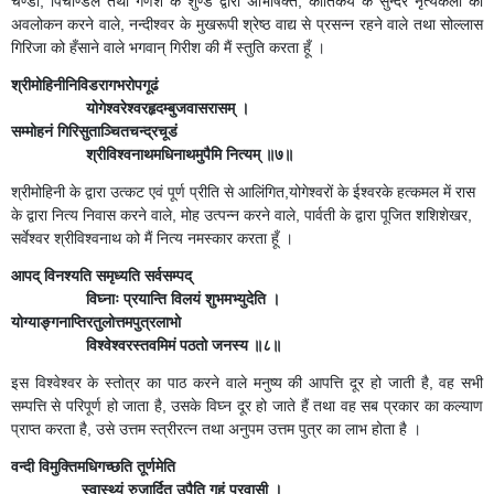
चण्डी, पिचण्डिल तथा गणेश के शुण्ड द्वारा अभिषिक्त, कार्तिकेय के सुन्दर नृत्यकला का
अवलोकन करने वाले, नन्दीश्वर के मुखरूपी श्रेष्ठ वाद्य से प्रसन्न रहने वाले तथा सोल्लास
गिरिजा को हँसाने वाले भगवान् गिरीश की मैं स्तुति करता हूँ ।
श्रीमोहिनीनिविडरागभरोपगूढं
योगेश्वरेश्वरहृदम्बुजवासरासम् ।
सम्मोहनं गिरिसुताञ्चितचन्द्रचूडं
श्रीविश्वनाथमधिनाथमुपैमि नित्यम् ॥७॥
श्रीमोहिनी के द्वारा उत्कट एवं पूर्ण प्रीति से आलिंगित,योगेश्वरों के ईश्वरके हत्कमल में रास
के द्वारा नित्य निवास करने वाले, मोह उत्पन्न करने वाले, पार्वती के द्वारा पूजित शशिशेखर,
सर्वेश्वर श्रीविश्वनाथ को मैं नित्य नमस्कार करता हूँ ।
आपद् विनश्यति समृध्यति सर्वसम्पद्
विघ्नाः प्रयान्ति विलयं शुभमभ्युदेति ।
योग्याङ्गनाप्तिरतुलोत्तमपुत्रलाभो
विश्वेश्वरस्तवमिमं पठतो जनस्य ॥८॥
इस विश्वेश्वर के स्तोत्र का पाठ करने वाले मनुष्य की आपत्ति दूर हो जाती है, वह सभी
सम्पत्ति से परिपूर्ण हो जाता है, उसके विघ्न दूर हो जाते हैं तथा वह सब प्रकार का कल्याण
प्राप्त करता है, उसे उत्तम स्त्रीरत्न तथा अनुपम उत्तम पुत्र का लाभ होता है ।
वन्दी विमुक्तिमधिगच्छति तूर्णमेति
स्वास्थ्यं रुजार्दित उपैति गृहं प्रवासी ।