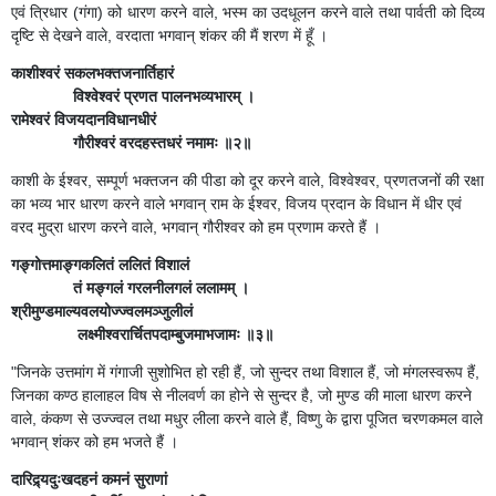
एवं त्रिधार (गंगा) को धारण करने वाले, भस्म का उदधूलन करने वाले तथा पार्वती को दिव्य
दृष्टि से देखने वाले, वरदाता भगवान् शंकर की मैं शरण में हूँ ।
काशीश्वरं सकलभक्तजनार्तिहारं
विश्वेश्वरं प्रणत पालनभव्यभारम् ।
रामेश्वरं विजयदानविधानधीरं
गौरीश्वरं वरदहस्तधरं नमामः ॥२॥
काशी के ईश्वर, सम्पूर्ण भक्तजन की पीडा को दूर करने वाले, विश्वेश्वर, प्रणतजनों की रक्षा
का भव्य भार धारण करने वाले भगवान् राम के ईश्वर, विजय प्रदान के विधान में धीर एवं
वरद मुद्रा धारण करने वाले, भगवान् गौरीश्वर को हम प्रणाम करते हैं ।
गङ्गोत्तमाङ्गकलितं ललितं विशालं
तं मङ्गलं गरलनीलगलं ललामम् ।
श्रीमुण्डमाल्यवलयोज्ज्वलमञ्जुलीलं
लक्ष्मीश्वरार्चितपदाम्बुजमाभजामः ॥३॥
"जिनके उत्तमांग में गंगाजी सुशोभित हो रही हैं, जो सुन्दर तथा विशाल हैं, जो मंगलस्वरूप हैं,
जिनका कण्ठ हालाहल विष से नीलवर्ण का होने से सुन्दर है, जो मुण्ड की माला धारण करने
वाले, कंकण से उज्ज्वल तथा मधुर लीला करने वाले हैं, विष्णु के द्वारा पूजित चरणकमल वाले
भगवान् शंकर को हम भजते हैं ।
दारिद्र्यदुःखदहनं कमनं सुराणां