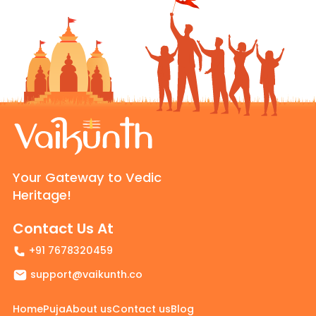
Your Gateway to Vedic
Heritage!
Contact Us At
+91 7678320459
support@vaikunth.co
Home
Puja
About us
Contact us
Blog