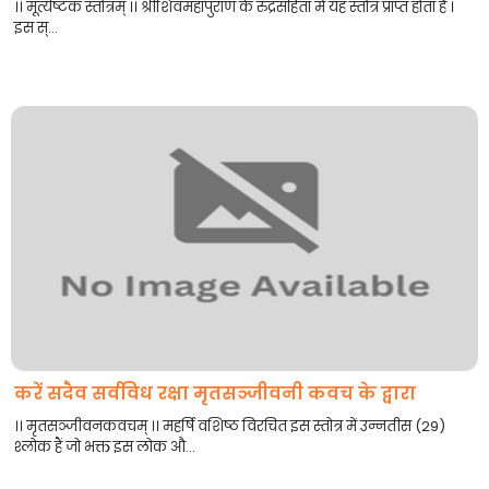
।। मूर्त्यष्टक स्तोत्रम् ।। श्रीशिवमहापुराण के रुद्रसंहिता में यह स्तोत्र प्राप्त होता है ।
इस स्...
करें सदैव सर्वविध रक्षा मृतसञ्जीवनी कवच के द्वारा
।। मृतसञ्जीवनकवचम् ।। महर्षि वशिष्ठ विरचित इस स्तोत्र में उन्नतीस (29)
श्लोक हैं जो भक्त इस लोक औ...