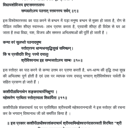
विद्यायशोविजय इष्टसमस्तलाभः
सम्पद्यतेऽस्य पठनात् स्तवनस्य सर्वम् ॥९॥
इस विश्वेश्वरस्तव का पाठ करने से बन्धन में पड़ा मनुष्य बन्धन से मुक्त हो जाता है, रोग से
पीडित व्यक्ति शीघ्र स्वास्थ्य- लाभ प्राप्त करता है, प्रवासी शीघ्र ही विदेश से घर आ
जाता है तथा विद्या, यश, विजय और समस्त अभिलाषाओं की पूर्ति हो जाती है ।
कन्या वरं सुलभते पठनादमुष्य
स्तोत्रस्य धान्यधनवृद्धिसुखं समिच्छन्।
किं च प्रसीदति विभुः परमो दयालुः
श्रीविश्वनाथ इह सम्भजतोऽस्य साम्बः ॥१०॥
इस स्तोत्र का पाठ करने से कन्या उत्तम वर प्राप्त करती है, धन-धान्य की वृद्धि तथा सुख
की अभिलाषा पूर्ण होती है एवं उस पर व्यापक परम दयालु भगवान् श्रीविश्वेश्वर पार्वती के
सहित प्रसन्न हो जाते हैं ।
काशीपीठाधिनाथेन शङ्कराचार्यभिक्षुणा ।
महेश्वरेण ग्रथिता स्तोत्रमाला शिवार्पिता ॥११॥
काशीपीठके शंकराचार्य पद पर प्रतिष्ठित श्रीस्वामी महेश्वरानन्दजी ने इस स्तोत्र की रचना
कर के भगवान् विश्वनाथ जी को समर्पित किया है ।
॥ इस प्रकार काशीपीठाधीश्वरशंकराचार्य श्रीस्वामिमहेश्वरानंदसरस्वती विरचित “श्री