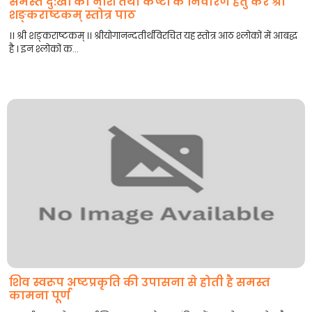
समस्त दु:खों का नाश तथा कष्टों के निवारण हेतु करें श्री
शङ्कराष्टकम् स्तोत्र पाठ
।। श्री शङ्कराष्टकम् ।। श्रीयोगानन्दतीर्थविरचित यह स्तोत्र आठ श्लोकों में आबद्ध
है । इन श्लोकों क...
शिव स्वरूप अष्टप्रकृति की उपासना से होती है समस्त
कामना पूर्ण