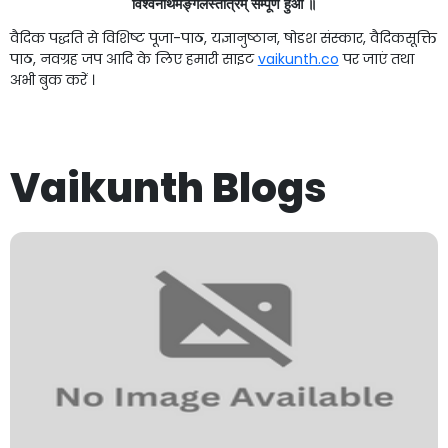
विश्वनाथमङ्गलस्तोत्रम् सम्पूर्ण हुआ ॥
वैदिक पद्धति से विशिष्ट पूजा-पाठ, यज्ञानुष्ठान, षोडश संस्कार, वैदिकसूक्ति
पाठ, नवग्रह जप आदि के लिए हमारी साइट
vaikunth.co
पर जाएं तथा
अभी बुक करें ।
Vaikunth Blogs