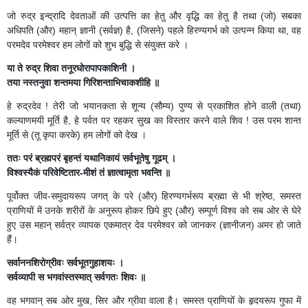
जो रुद्र इन्द्रादि देवताओं की उत्पत्ति का हेतु और वृद्धि का हेतु है तथा (जो) सबका
अधिपति (और) महान् ज्ञानी (सर्वज्ञ) है, (जिसने) पहले हिरण्यगर्भ को उत्पन्न किया था, वह
परमदेव परमेश्वर हम लोगों को शुभ बुद्धि से संयुक्त करे ।
या ते रुद्र शिवा तनूरघोरापापकाशिनी ।
तया नस्तनुवा शन्तमया गिरिशन्ताभिचाकशीहि ॥
हे रुद्रदेव ! तेरी जो भयानकता से शून्य (सौम्य) पुण्य से प्रकाशित होने वाली (तथा)
कल्याणमयी मूर्ति है, हे पर्वत पर रहकर सुख का विस्तार करने वाले शिव ! उस परम शान्त
मूर्ति से (तू कृपा करके) हम लोगों को देख ।
ततः परं ब्रह्मपरं बृहन्तं यथानिकायं सर्वभूतेषु गूढम् ।
विश्वस्यैकं परिवेष्टितार-मीशं तं ज्ञात्वामृता भवन्ति ॥
पूर्वोक्त जीव-समुदायरूप जगत् के परे (और) हिरण्यगर्भरूप ब्रह्मा से भी श्रेष्ठ, समस्त
प्राणियों में उनके शरीरों के अनुरूप होकर छिपे हुए (और) सम्पूर्ण विश्व को सब ओर से घेरे
हुए उस महान् सर्वत्र व्यापक एकमात्र देव परमेश्वर को जानकर (ज्ञानीजन) अमर हो जाते
हैं।
सर्वाननशिरोग्रीवः सर्वभूतगुहाशयः ।
सर्वव्यापी स भगवांस्तस्मात् सर्वगतः शिवः ॥
वह भगवान् सब ओर मुख, सिर और ग्रीवा वाला है। समस्त प्राणियों के हृदयरूप गुफा में