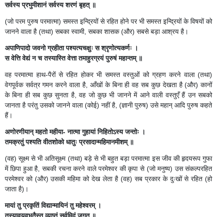
सर्वस्य प्रभुमीशानं सर्वस्य शरणं बृहत् ॥
(जो परम पुरुष परमात्मा) समस्त इन्द्रियों से रहित होने पर भी समस्त इन्द्रियों के विषयों को
जानने वाला है (तथा) सबका स्वामी, सबका शासक (और) सबसे बड़ा आश्रय है।
अपाणिपादो जवनो ग्रहीता पश्यत्यचक्षुः स श्रृणोत्यकर्णः ।
स वेत्ति वेद्यं न च तस्यास्ति वेत्ता तमाहुरग्रयं पुरुषं महान्तम् ॥
वह परमात्मा हाथ-पैरों से रहित होकर भी समस्त वस्तुओं को ग्रहण करने वाला (तथा)
वेगपूर्वक सर्वत्र गमन करने वाला है, आँखों के बिना ही वह सब कुछ देखता है (और) कानों
के बिना ही सब कुछ सुनता है, वह जो कुछ भी जानने में आने वाली वस्तुएँ हैं उन सबको
जानता है परंतु उसको जानने वाला (कोई) नहीं है, (ज्ञानी पुरुष) उसे महान् आदि पुरुष कहते
हैं।
अणोरणीयान् महतो महीया- नात्मा गुहायां निहितोऽस्य जन्तोः ।
तमक्रतुं पश्यति वीतशोको धातुः प्रसादान्महिमानमीशम् ॥
(वह) सूक्ष्म से भी अतिसूक्ष्म (तथा) बड़े से भी बहुत बड़ा परमात्मा इस जीव की हृदयरूप गुफा
में छिपा हुआ है, सबकी रचना करने वाले परमेश्वर की कृपा से (जो मनुष्य) उस संकल्परहित
परमेश्वर को (और) उसकी महिमा को देख लेता है (वह) सब प्रकार के दुःखों से रहित (हो
जाता है)।
मायां तु प्रकृतिं विद्यान्मायिनं तु महेश्वरम् ।
तस्यावयवभूतैस्तु व्याप्तं सर्वमिदं जगत् ॥