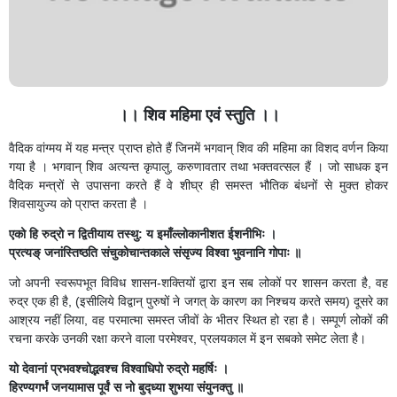
।। शिव महिमा एवं स्तुति ।।
वैदिक वांग्मय में यह मन्त्र प्राप्त होते हैं जिनमें भगवान् शिव की महिमा का विशद वर्णन किया
गया है । भगवान् शिव अत्यन्त कृपालु, करुणावतार तथा भक्तवत्सल हैं । जो साधक इन
वैदिक मन्त्रों से उपासना करते हैं वे शीघ्र ही समस्त भौतिक बंधनों से मुक्त होकर
शिवसायुज्य को प्राप्त करता है ।
एको हि रुद्रो न द्वितीयाय तस्थु: य इमाँल्लोकानीशत ईशनीभिः ।
प्रत्यङ् जनांस्तिष्ठति संचुकोचान्तकाले संसृज्य विश्वा भुवनानि गोपाः ॥
जो अपनी स्वरूपभूत विविध शासन-शक्तियों द्वारा इन सब लोकों पर शासन करता है, वह
रुद्र एक ही है, (इसीलिये विद्वान् पुरुषों ने जगत् के कारण का निश्चय करते समय) दूसरे का
आश्रय नहीं लिया, वह परमात्मा समस्त जीवों के भीतर स्थित हो रहा है। सम्पूर्ण लोकों की
रचना करके उनकी रक्षा करने वाला परमेश्वर, प्रलयकाल में इन सबको समेट लेता है।
यो देवानां प्रभवश्चोद्भवश्च विश्वाधिपो रुद्रो महर्षिः ।
हिरण्यगर्भं जनयामास पूर्वं स नो बुद्ध्या शुभया संयुनक्तु ॥