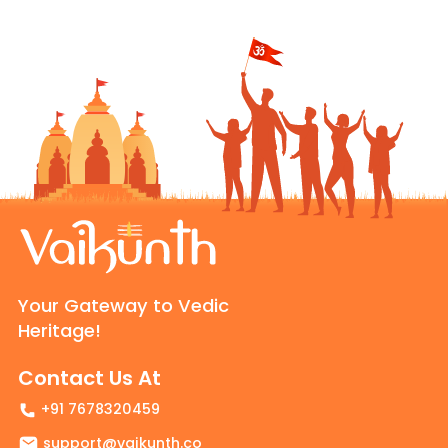
Your Gateway to Vedic
Heritage!
Contact Us At
+91 7678320459
support@vaikunth.co