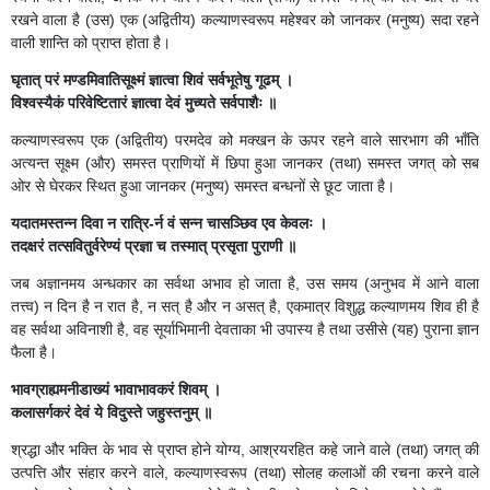
रखने वाला है (उस) एक (अद्वितीय) कल्याणस्वरूप महेश्वर को जानकर (मनुष्य) सदा रहने
वाली शान्ति को प्राप्त होता है।
घृतात् परं मण्डमिवातिसूक्ष्मं ज्ञात्वा शिवं सर्वभूतेषु गूढम् ।
विश्वस्यैकं परिवेष्टितारं ज्ञात्वा देवं मुच्यते सर्वपाशैः ॥
कल्याणस्वरूप एक (अद्वितीय) परमदेव को मक्खन के ऊपर रहने वाले सारभाग की भाँति
अत्यन्त सूक्ष्म (और) समस्त प्राणियों में छिपा हुआ जानकर (तथा) समस्त जगत् को सब
ओर से घेरकर स्थित हुआ जानकर (मनुष्य) समस्त बन्धनों से छूट जाता है।
यदातमस्तन्न दिवा न रात्रि-र्न वं सन्न चासञ्छिव एव केवलः ।
तदक्षरं तत्सवितुर्वरेण्यं प्रज्ञा च तस्मात् प्रसृता पुराणी ॥
जब अज्ञानमय अन्धकार का सर्वथा अभाव हो जाता है, उस समय (अनुभव में आने वाला
तत्त्व) न दिन है न रात है, न सत् है और न असत् है, एकमात्र विशुद्ध कल्याणमय शिव ही है
वह सर्वथा अविनाशी है, वह सूर्याभिमानी देवताका भी उपास्य है तथा उसीसे (यह) पुराना ज्ञान
फैला है।
भावग्राह्यमनीडाख्यं भावाभावकरं शिवम् ।
कलासर्गकरं देवं ये विदुस्ते जहुस्तनुम् ॥
श्रद्धा और भक्ति के भाव से प्राप्त होने योग्य, आश्रयरहित कहे जाने वाले (तथा) जगत् की
उत्पत्ति और संहार करने वाले, कल्याणस्वरूप (तथा) सोलह कलाओं की रचना करने वाले