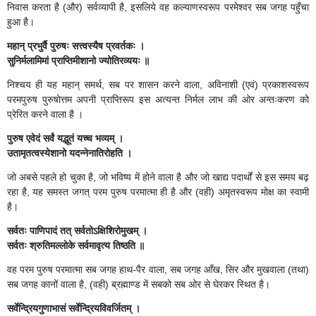
निवास करता है (और) सर्वव्यापी है, इसलिये वह कल्याणस्वरूप परमेश्वर सब जगह पहुँचा
हुआ है।
महान् प्रभुर्वै पुरुषः सत्त्वस्यैष प्रवर्तकः ।
सुनिर्मलामिमां प्राप्तिमीशानो ज्योतिरव्ययः ॥
निश्चय ही यह महान् समर्थ, सब पर शासन करने वाला, अविनाशी (एवं) प्रकाशस्वरूप
परमपुरुष पुरुषोत्तम अपनी प्राप्तिरूप इस अत्यन्त निर्मल लाभ की ओर अन्तःकरण को
प्रेरित करने वाला है ।
पुरुष एवेदं सर्वं यद्भूतं यच्च भव्यम् ।
उतामृतत्वस्येशानो यदन्नेनातिरोहति ।
जो अबसे पहले हो चुका है, जो भविष्य में होने वाला है और जो खाद्य पदार्थों से इस समय बढ़
रहा है, यह समस्त जगत् परम पुरुष परमात्मा ही है और (वही) अमृतस्वरूप मोक्ष का स्वामी
है।
सर्वतः पाणिपादं तत् सर्वतोऽक्षिशिरोमुखम् ।
सर्वतः श्रुतिमल्लोके सर्वमावृत्य तिष्ठति ॥
वह परम पुरुष परमात्मा सब जगह हाथ-पैर वाला, सब जगह आँख, सिर और मुखवाला (तथा)
सब जगह कानों वाला है, (वही) ब्रह्माण्ड में सबको सब ओर से घेरकर स्थित है।
सर्वेन्द्रियगुणाभासं सर्वेन्द्रियविवर्जितम् ।