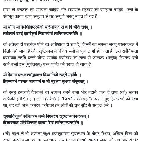
माया तो प्रकृति को समझना चाहिये और मायापति महेश्वर को समझना चाहिये, उसी के
अंगभूत कारण-कार्य-समुदाय से यह सम्पूर्ण जगत् व्याप्त हो रहा है।
यो योनिं योनिमधितिष्ठत्येको यस्मिन्निदं सं च वि चैति सर्वम् ।
तमीशानं वरदं देवमीड्यं निचाय्येमां शान्तिमत्यन्तमेति ॥
जो अकेला ही प्रत्येक योनि का अधिष्ठाता हो रहा है, जिसमें यह समस्त जगत् प्रलयकाल में
विलीन हो जाता है और सृष्टिकाल में विविध रूपों में प्रकट भी हो जाता है, उस सर्वनियन्ता
वरदायक स्तुति करने योग्य परमदेव परमेश्वर को तत्त्व से जानकर (मनुष्य) निरन्तर बनी
रहने वाली इस (मुक्तिरूप) परम शान्ति को प्राप्त हो जाता है।
यो देवानां प्रभवश्चोद्भवश्च विश्वाधिपो रुद्रो महर्षिः ।
हिरण्यगर्भं पश्यत जायमानं स नो बुद्ध्या शुभया संयुनक्तु ॥
जो रुद्र इन्द्रादि देवताओं को उत्पन्न करने वाला और बढ़ाने वाला है तथा (जो) सबका
अधिपति (और) महान् ज्ञानी (सर्वज्ञ) है (जिसने सबसे पहले) उत्पन्न हुए हिरण्यगर्भ को देखा
था, वह कहे जाने परमदेव परमेश्वर हम लोगों को शुभ बुद्धि से संयुक्त करे ।
सूक्ष्मातिसूक्ष्मं कलिलस्य मध्ये विश्वस्य स्रष्टारमनेकरूपम् ।
विश्वस्यैकं परिवेष्टितारं ज्ञात्वा शिवं शान्तिमत्यन्तमेति ॥
(जो) सूक्ष्म से भी अत्यन्त सूक्ष्म हृदयगुहारूप गुह्यस्थान के भीतर स्थित, अखिल विश्व की
रचना करने वाला, अनेक रूप धारण करने वाला (तथा) समस्त जगत् को सब ओर से घेर