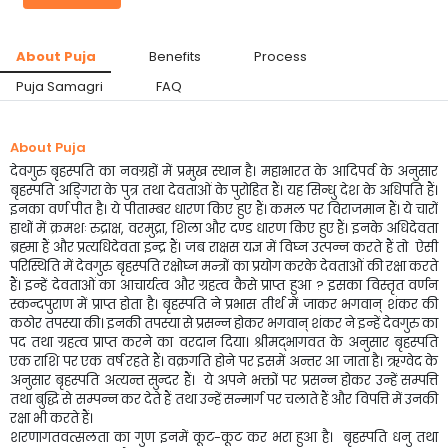
About Puja
Benefits
Process
Puja Samagri
FAQ
About Puja
देवगुरु बृहस्पति का नवग्रहों में प्रमुख स्थान है। महाभारत के आदिपर्व के अनुसार
बृहस्पति अङ्गिरा के पुत्र तथा देवताओं के पुरोहित हैं। यह सिन्धु देश के अधिपति हैं।
इनका वर्ण पीत है। ये पीताम्बर धारण किए हुए हैं। कमल पर विराजमान हैं। ये चारों
हाथों में क्रमशः रुद्राक्ष, वरमुद्रा, शिला और दण्ड धारण किए हुए हैं। इनके अधिदेवता
ब्रह्मा हैं और प्रत्यधिदेवता इन्द्र हैं। जब राक्षस यज्ञ में विघ्न उत्पन्न करते हैं तो ऐसी
परिस्थिति में देवगुरु बृहस्पति रक्षोघ्न मन्त्रों का प्रयोग करके देवताओं की रक्षा करते
हैं। इन्हें देवताओं का आचार्यत्व और ग्रहत्व कैसे प्राप्त हुआ ? इसका विस्तृत वर्णन
स्कन्दपुराण में प्राप्त होता है। बृहस्पति ने प्रभास तीर्थ में जाकर भगवान् शंकर की
कठोर तपस्या की। इनकी तपस्या से प्रसन्न होकर भगवान् शंकर ने इन्हें देवगुरु का
पद तथा ग्रहत्व प्राप्त करने का वरदान दिया। श्रीमद्भागवत के अनुसार बृहस्पति
एक राशि पर एक वर्ष रहते हैं। वक्रगति होने पर इसमें अन्तर आ जाता है। ऋग्वेद के
अनुसार बृहस्पति अत्यन्त सुन्दर हैं। ये अपने भक्तों पर प्रसन्न होकर उन्हें सम्पत्ति
तथा बुद्धि से सम्पन्न कर देते हैं तथा उन्हें सन्मार्ग पर चलाते हैं और विपत्ति में उनकी
रक्षा भी करते हैं।
शरणागतवत्सलता का गुण इनमें कूट-कूट कर भरा हुआ है। बृहस्पति धनु तथा