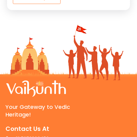
Your Gateway to Vedic
Heritage!
Contact Us At