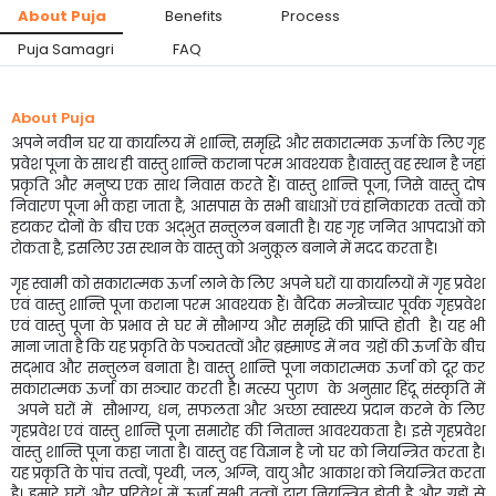
About Puja
Benefits
Process
Puja Samagri
FAQ
About Puja
अपने नवीन घर या कार्यालय में शान्ति, समृद्धि और सकारात्मक ऊर्जा के लिए गृह
प्रवेश पूजा के साथ ही वास्तु शान्ति कराना परम आवश्यक है।वास्तु वह स्थान है जहां
प्रकृति और मनुष्य एक साथ निवास करते हैं। वास्तु शान्ति पूजा, जिसे वास्तु दोष
निवारण पूजा भी कहा जाता है, आसपास के सभी बाधाओं एवं हानिकारक तत्वों को
हटाकर दोनों के बीच एक अद्भुत सन्तुलन बनाती है। यह गृह जनित आपदाओं को
रोकता है, इसलिए उस स्थान के वास्तु को अनुकूल बनाने में मदद करता है।
गृह स्वामी को सकारात्मक ऊर्जा लाने के लिए अपने घरों या कार्यालयों में गृह प्रवेश
एवं वास्तु शान्ति पूजा कराना परम आवश्यक हैं। वैदिक मन्त्रोच्चार पूर्वक गृहप्रवेश
एवं वास्तु पूजा के प्रभाव से घर में सौभाग्य और समृद्धि की प्राप्ति होती है। यह भी
माना जाता है कि यह प्रकृति के पञ्चतत्वों और ब्रह्माण्ड में नव ग्रहों की ऊर्जा के बीच
सद्भाव और सन्तुलन बनाता है। वास्तु शान्ति पूजा नकारात्मक ऊर्जा को दूर कर
सकारात्मक ऊर्जा का सञ्चार करती है। मत्स्य पुराण के अनुसार हिंदू संस्कृति में
अपने घरों में सौभाग्य, धन, सफलता और अच्छा स्वास्थ्य प्रदान करने के लिए
गृहप्रवेश एवं वास्तु शान्ति पूजा समारोह की नितान्त आवश्यकता है। इसे गृहप्रवेश
वास्तु शान्ति पूजा कहा जाता है। वास्तु वह विज्ञान है जो घर को नियन्त्रित करता है।
यह प्रकृति के पांच तत्वों, पृथ्वी, जल, अग्नि, वायु और आकाश को नियन्त्रित करता
है। हमारे घरों और परिवेश में ऊर्जा सभी तत्वों द्वारा नियन्त्रित होती है और ग्रहों से