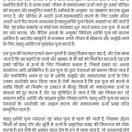
प्रभावित होती है। ये घटक हमारे जीवन में सकारात्मक ऊर्जा लाते हुए हमारे परिवेश
को सद्भाव और सन्तुलित बनाते हैं। धर्मग्रंथों के अनुसार घर ब्रह्माण्ड का एक सूक्ष्म
जगत् है, और परिवेश में अच्छी ऊर्जा स्थानान्तरित करने के लिए इसके भीतर
अच्छी तरंगें पैदा करना आवश्यक है।वास्तुशान्ति पूजा विशेष अवसरों पर की जाती है
जैसे, गृह प्रवेश समारोह या कोई नया व्यवसाय शुरू करते समय। इस पूजा में मन्त्रों
का जाप करना, और वैदिक शास्त्रों के अनुसार विधिवत् शान्ति पूजा को कराना
शामिल है। भारतीय संस्कृति में यजमान अपने जीवन में सौभाग्य और समृद्धि लाने
के लिए वास्तु शान्ति एवं गृहप्रवेश पूजा करते हैं।
इस पूजा की परम्परा हजारों साल पुरानी है। वास्तु विज्ञान बहुत बड़ा है, और ऐसा माना
जाता है कि यह प्रकृति के तत्वों और ब्रह्मांड में नौ ग्रहों को नियंत्रित करता है। यह इसे
हमारे परिवेश में ऊर्जा के लिए जिम्मेदार बनाता है, जिसमें हमारा घर अथवा
कार्यालय आदि सम्मिलित हैं। इस पूजा के द्वारा देवताओं को प्रसन्न किया जाता है
और नवनिर्मित भवन या घर में शान्ति, समृद्धि और सकारात्मक ऊर्जा के लिए
उनका आशीर्वाद प्राप्त किया जाता है। ऐसी मान्यता है कि इस पूजा को करने से
व्यक्ति किसी भी निर्माण या इमारत में मौजूद किसी भी नकारात्मक ऊर्जा या
बाधाओं को दूर करता है और यह सुनिश्चित हो जाता है कि वहां निवास कर रहे
भक्तगण सदैव शान्ति और सद्भाव पूर्वक निवास करेंगे। वास्तु शांति पूजा का महत्व
देवताओं के आशीर्वाद का आह्वान करना और सकारात्मक ऊर्जा प्रवाह सदैव
सन्तुलित रहता है।
वास्तु शान्ति पूजा ज्यादातर गृह प्रवेश पूजा से पहले की जाती है, जिसका उद्देश्य
किसी भी वास्तु दोष और भूमि में ऊर्जा के प्राकृतिक प्रवाह की विफलता को ठीक
करना है। इन दोषों को अक्सर वास्तु दोष के रूप में जाना जाता है, जो अनसुलझे होने